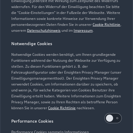
info@hahnel-automobile.de
Einwilligung jederzeit mit Wirkung zum Zeitpunkt des Widerrufs
widerrufen. Für den Widerruf der Einwilligung beachten Sie bitte
die "Cookie-Einstellungen" in der Fußzeile der Webseite. Weitere
Kontaktdaten herunterladen
Informationen sowie konkrete Hinweise zur Verwendung Ihrer
personenbezogenen Daten finden Sie in unserer
Cookie Richtlinie
,
unserem
Datenschutzhinweis
und im
Impressum
.
Öffnungszeiten
Notwendige Cookies
Notwendige Cookies werden benötigt, um Ihnen grundlegende
Funktionen während der Nutzung der Webseite zur Verfügung zu
Service
stellen. Zu diesen Funktionen gehört z. B. der
Geschlossen
,
öffnet am
Montag 07:00
Fahrzeugkonfigurator oder der Ensighten Privacy Manager (unser
Einwilligungsmanagementtool). Der Ensighten Privacy Manager
verwendet Cookies, um Informationen darüber zu speichern, ob
Teile- & Zubehörverkauf
und wenn ja, für welche Kategorien von Cookies Benutzer ihre
Geschlossen
,
öffnet am
Montag 08:00
Einwilligung erteilt haben. Weitere Informationen zum Ensighten
Privacy Manager, sowie zu Ihren Rechten als betroffene Person
können Sie in unserer
Cookie Richtlinie
nachlesen.
Performance Cookies
Performance Cookies sammeln Informationen