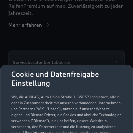
ReifenPremium auf max. Zuverlässigkeit zu jeder
Jahreszeit.
Mehr erfahren
Serviceberater kontaktieren
Cookie und Datenfreigabe
Einstellung
Servicetermin vereinbaren
Wir, die AUDI AG, Auto-Union-Straße 1, 85057 Ingolstadt, allein
oder in Zusammenarbeit mit unseren verbundenen Unternehmen
und Partnern ("Wir", "Unser"), nutzen auf unserer Website
eigene und Dienste Dritter, die Cookies und ähnliche Technologien
verwenden ("Dienste"), die uns helfen, unsere Website zu
Hahnel Automobile GmbH
verbessern, den Datenverkehr und die Nutzung zu analysieren
und auf Ihre Interessen zugeschnittene Inhalte anzuzeigen,