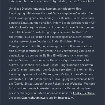
externen Inhalten werden nachfolgend als „Dienste“ bezeichnet.
Vor dem Lohe 2
99628 Buttstädt
Um diese Dienste nutzen zu können, benötigen wir Ihre
Einwilligung. Mit einem Klick auf "Alle akzeptieren" erteilen Sie
Ihre Einwilligung zur Verwendung aller Dienste. Sie können auch
036373 9730
einzelne Einwilligungen erteilen, indem Sie die Schieberegler für
jede Cookie-Kategorie einzeln anklicken und diese Einstellungen
info@hahnel-automobile.de
durch Klicken auf "Einstellungen speichern und fortfahren"
speichern. Falls Sie keinen der Schieberegler anklicken, werden
nur die notwendigen Cookies (z. B. der Ensighten Privacy
Kontaktdaten herunterladen
Manager, unser Einwilligungsmanagementtool) verwendet. Sie
sind nicht gesetzlich verpflichtet, in die Verwendung von Cookies
einzuwilligen, aber wenn Sie Ihre Einwilligung nicht erteilen,
können Sie bestimmte unserer Dienste möglicherweise nicht
Öffnungszeiten
nutzen. Sie können Ihre Cookie-Einstellungen anhand der unten
aufgeführten Kategorien von Cookies verwalten. Sie können Ihre
Einwilligung jederzeit mit Wirkung zum Zeitpunkt des Widerrufs
widerrufen. Für den Widerruf der Einwilligung beachten Sie bitte
Service
die "Cookie-Einstellungen" in der Fußzeile der Webseite. Weitere
Geschlossen
,
öffnet am
Montag 07:00
Informationen sowie konkrete Hinweise zur Verwendung Ihrer
personenbezogenen Daten finden Sie in unserer
Cookie Richtlinie
,
unserem
Datenschutzhinweis
und im
Impressum
.
Teile- & Zubehörverkauf