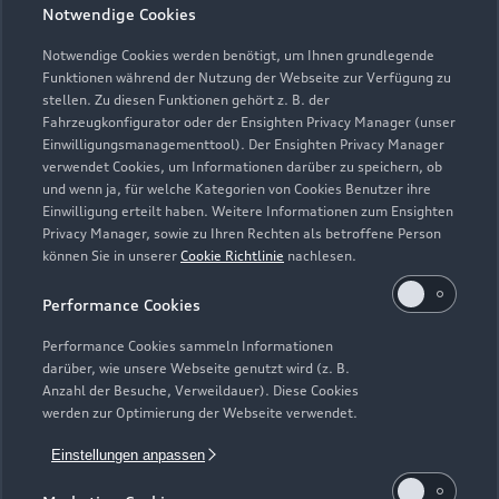
Geschlossen
,
öffnet am
Montag 08:00
Notwendige Cookies
Notwendige Cookies werden benötigt, um Ihnen grundlegende
Funktionen während der Nutzung der Webseite zur Verfügung zu
stellen. Zu diesen Funktionen gehört z. B. der
Fahrzeugkonfigurator oder der Ensighten Privacy Manager (unser
Einwilligungsmanagementtool). Der Ensighten Privacy Manager
Zurück nach oben
verwendet Cookies, um Informationen darüber zu speichern, ob
und wenn ja, für welche Kategorien von Cookies Benutzer ihre
Einwilligung erteilt haben. Weitere Informationen zum Ensighten
Modelle
Privacy Manager, sowie zu Ihren Rechten als betroffene Person
können Sie in unserer
Cookie Richtlinie
nachlesen.
Kaufen & leasen
Alle Modelle
Performance Cookies
Modelle vergleichen
Service & Zubehör
Performance Cookies sammeln Informationen
Neuwagensuche
darüber, wie unsere Webseite genutzt wird (z. B.
Elektromodelle
Anzahl der Besuche, Verweildauer). Diese Cookies
Gebrauchtwagensuche
Support
werden zur Optimierung der Webseite verwendet.
Saisonale Angebote
Plug-in-Hybride
Gebrauchtwagen
Einstellungen anpassen
Audi Services
Über Audi
Kundenservice
Finanzierung